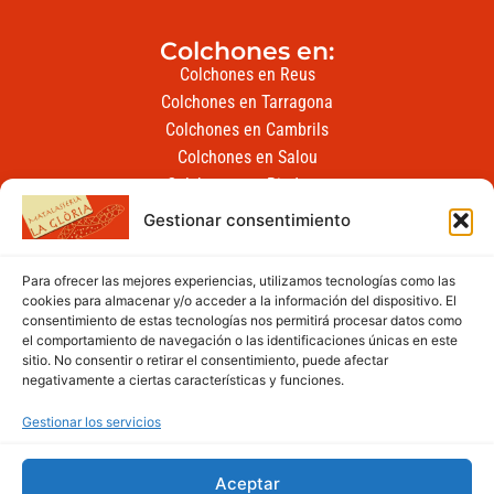
Colchones en:
Colchones en Reus
Colchones en Tarragona
Colchones en Cambrils
Colchones en Salou
Colchones en Riudoms
Colchones en Vila-seca
Gestionar consentimiento
Colchones en Vilafortuny
Colchones en les Borges del Camp
Para ofrecer las mejores experiencias, utilizamos tecnologías como las
cookies para almacenar y/o acceder a la información del dispositivo. El
Contacto
consentimiento de estas tecnologías nos permitirá procesar datos como
977 34 39 12
el comportamiento de navegación o las identificaciones únicas en este
636 667 365
sitio. No consentir o retirar el consentimiento, puede afectar
info@matalasserialagloria.com
negativamente a ciertas características y funciones.
Gestionar los servicios
Aceptar